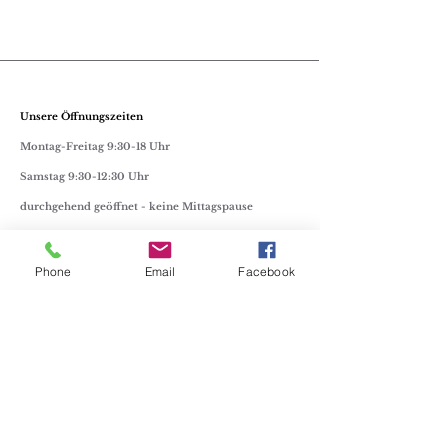
Unsere Öffnungszeiten
Montag-Freitag 9:30-18 Uhr
Samstag 9:30-12:30 Uhr
durchgehend geöffnet - keine Mittagspause
Kontakt
Phone
Email
Facebook
FAQ
Impressum
Datenschutz
E-Mail-Adresse:
lisa@juwelier-homm.at
Telefon:
+43 2236 41553