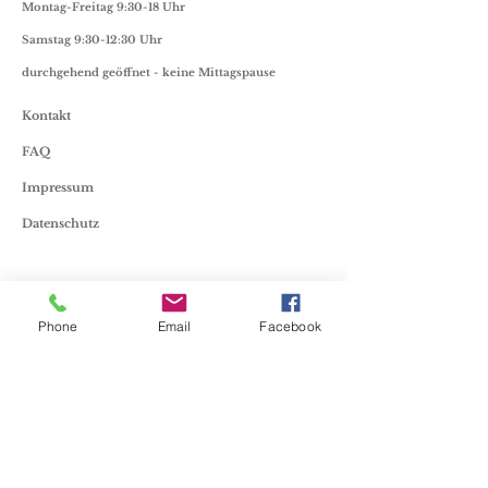
Montag-Freitag 9:30-18 Uhr
Samstag 9:30-12:30 Uhr
durchgehend geöffnet - keine Mittagspause
Kontakt
FAQ
Impressum
Datenschutz
E-Mail-Adresse:
lisa@juwelier-homm.at
Phone
Email
Facebook
Telefon:
+43 2236 41553
Whatsapp
+43 677 634 12 034