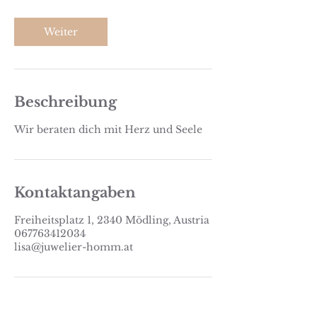
M
i
n
Weiter
.
Beschreibung
Wir beraten dich mit Herz und Seele
Kontaktangaben
Freiheitsplatz 1, 2340 Mödling, Austria
067763412034
lisa@juwelier-homm.at