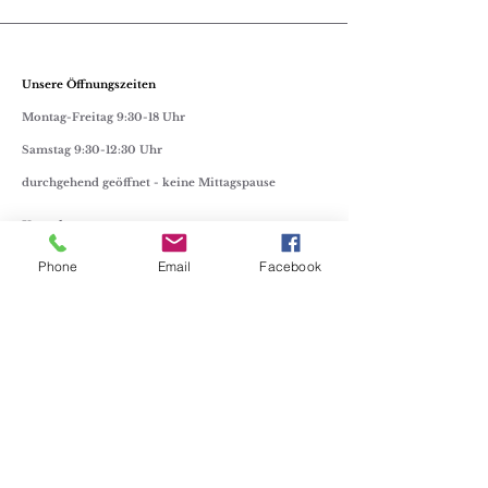
Unsere Öffnungszeiten
Montag-Freitag 9:30-18 Uhr
Samstag 9:30-12:30 Uhr
durchgehend geöffnet - keine Mittagspause
Kontakt
FAQ
Phone
Email
Facebook
Impressum
Datenschutz
E-Mail-Adresse:
lisa@juwelier-homm.at
Telefon:
+43 2236 41553
Whatsapp
+43 677 634 12 034